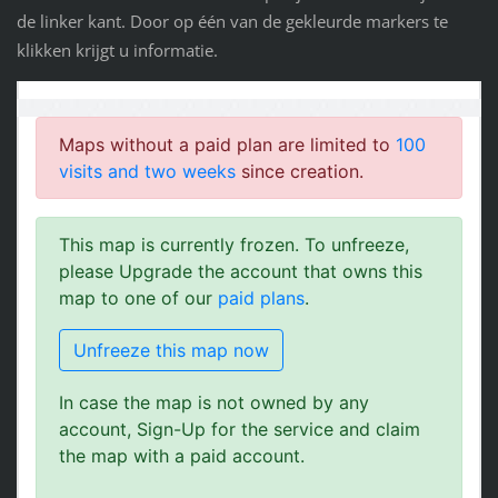
de linker kant. Door op één van de gekleurde markers te
klikken krijgt u informatie.