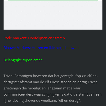
Rode markers: Hoofdlijnen en Straten
Blauwe Markers: Huizen en (kleine) gebouwen
Belangrijke toponiemen
Trivia: Sommigen beweren dat het gezegde: “op z’n elf-en-
dertigste” afstamt van de elf Friese steden en dertig Friese
grietenijen die moeilijk en langzaam met elkaar
communiceerden, waarschijnlijker is dat dit afstamt van een
fijne, doch tijdrovende weefkam: “elf en dertig”.