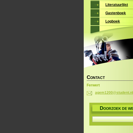
Literatuurlijst
Gastenboek
Logboek
C
ONTACT
Ferwert
agem1200
@student
.n
D
OORZOEK DE WE