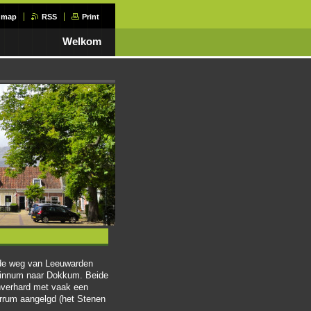
e map
RSS
Print
Welkom
nde weg van Leeuwarden
Ginnum naar Dokkum. Beide
nverhard met vaak een
rrum aangelgd (het Stenen