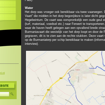
Water
Het dorp was vroeger ook bereikbaar via twee vaarwegen. 
Vaart” die midden in het dorp begon(deze is later dicht gego
Heg
ebeintum. De vaart was oorspronkelijk een oude geul 
(turf, materiaal, voedsel etc.) naar Ferwert te transportere
waar de haven heeft gelegen aan een opvallend brede straa
Burmaniavaart die westelijk van het dorp loopt en door de 
gegraven, dit is te zien aan de rechte stukken. Deze vaart
op de Burmaniaterp per schip bereikbaar te maken (informa
interview).
hl.nl
BSITE