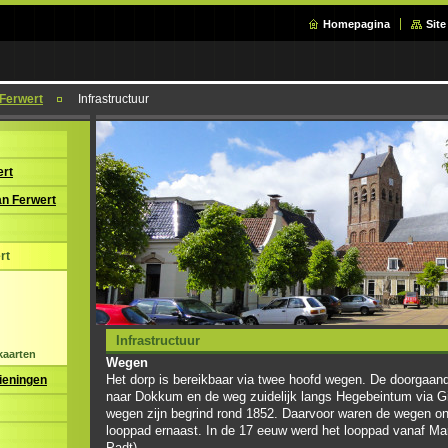
Homepagina
Sit
 Ferwert
Infrastructuur
ert
an Ferwert
rt
Infrastructuur
kaarten
Wegen
Het dorp is bereikbaar via twee hoofd wegen. De doorgaa
ieningen
naar Dokkum en de weg zuidelijk langs Hegebeintum via 
wegen zijn begrind rond 1852. Daarvoor waren de wegen o
looppad ernaast. In de 17 eeuw werd het looppad vanaf Ma
Padt).