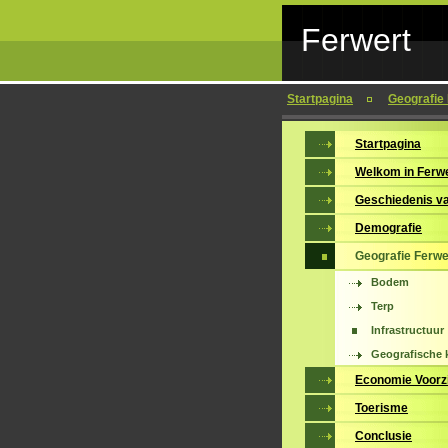
Ferwert
Startpagina
Geografie
Startpagina
Welkom in Ferw
Geschiedenis v
Demografie
Geografie Ferwe
Bodem
Terp
Infrastructuur
Geografische 
Economie Voorz
Toerisme
Conclusie