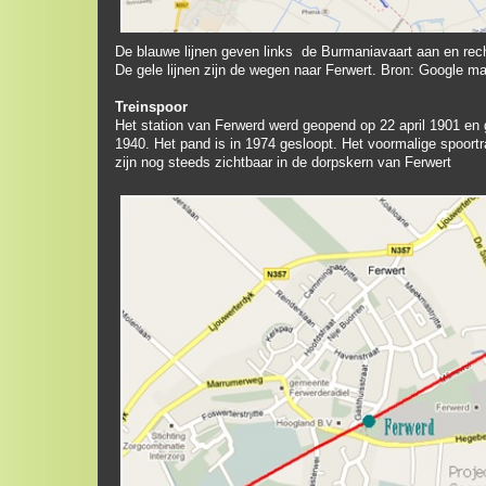
De blauwe lijnen geven links de Burmaniavaart aan en rech
De gele lijnen zijn de wegen naar Ferwert. Bron: Google m
Treinspoor
Het station van Ferwerd werd geopend op 22 april 1901 en
1940. Het pand is in 1974 gesloopt. Het voormalige spoortr
zijn nog steeds zichtbaar in de dorpskern van Ferwert