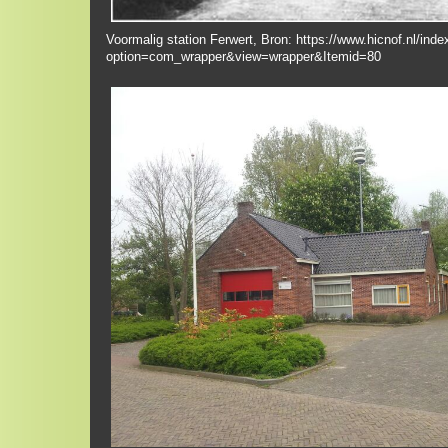
Voormalig station Ferwert, Bron: https://www.hicnof.nl/ind
option=com_wrapper&view=wrapper&Itemid=80